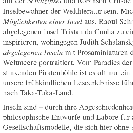
Schatzinsel
auf der
und Robinson Crusoe d
Inselbewohner der Weltliteratur sein. Mi
Möglichkeiten einer Insel
aus, Raoul Schro
abgelegenen Insel Tristan da Cunha zu 
inspirieren, wohingegen Judith Schalans
abgelegenen Inseln
mit Prosaminiaturen d
Weltmeere portraitiert. Vom Paradies der
stinkenden Piratenhöhle ist es oft nur e
unsere frühkindlichen Leseerlebnisse f
nach Taka-Tuka-Land.
Inseln sind – durch ihre Abgeschiedenheit
philosophische Entwürfe und Labore für a
Gesellschaftsmodelle, die sich hier ohne