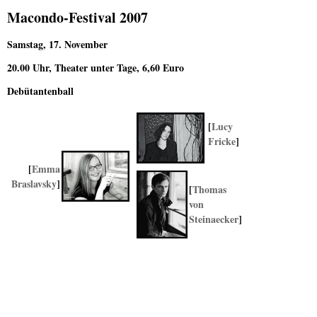
Macondo-Festival 2007
Samstag, 17. November
20.00 Uhr, Theater unter Tage, 6,60 Euro
Debütantenball
[
Lucy
Fricke
]
[
Emma
Braslavsky
]
[
Thomas
von
Steinaecker
]